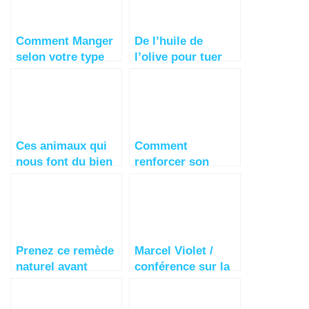
Comment Manger
De l’huile de
selon votre type
l’olive pour tuer
de sang !
les cellules
cancéreuses
Ces animaux qui
Comment
nous font du bien
renforcer son
système
immunitaire ?
Prenez ce remède
Marcel Violet /
naturel avant
conférence sur la
d’aller au lit pour
biodynamisation
vous réveiller en
de l’eau.