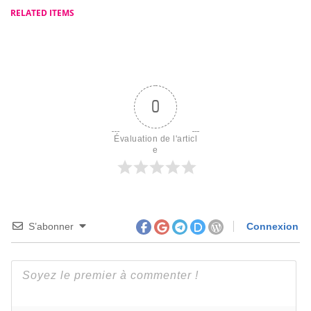
Musique :
RELATED ITEMS
Bienfaits sur le
Cerveau, les
Émotions et la
Santé
0
Évaluation de l'articl
e
S’abonner
Connexion