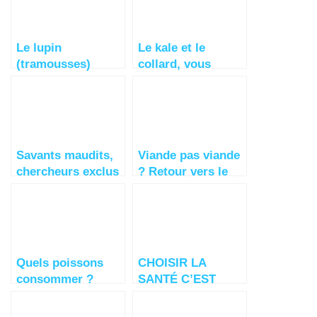
pleine forme !
Le lupin
Le kale et le
(tramousses)
collard, vous
Bienfaits et Vertus
connaissez? Chou
cavalier en France
Savants maudits,
Viande pas viande
chercheurs exclus
? Retour vers le
– Pierre Lance
passé
Quels poissons
CHOISIR LA
consommer ?
SANTÉ C’EST
CHOISIR DE
S’AIMER