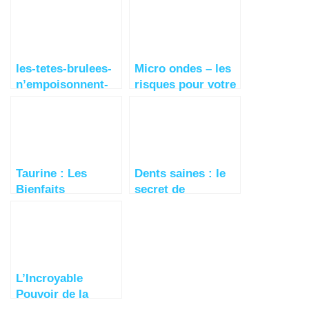
et au Citron
les-tetes-brulees-
Micro ondes – les
n’empoisonnent-
risques pour votre
plus-nos-enfants
santé
Taurine : Les
Dents saines : le
Bienfaits
secret de
Incroyables (Mon
l’alimentation et
Test)
des vitamines D &
K pour prévenir et
guérir les caries
L’Incroyable
Pouvoir de la