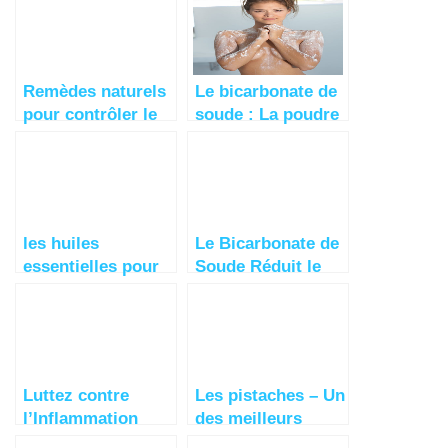
par l’état
psychique
Remèdes naturels
Le bicarbonate de
pour contrôler le
soude : La poudre
diabète
blanche
indispensable
les huiles
Le Bicarbonate de
essentielles pour
Soude Réduit le
la prévention et
Risque de Mort
guérison du
Prématurée
cancer
Luttez contre
Les pistaches – Un
l’Inflammation
des meilleurs
grâce au Curcuma
encas au monde