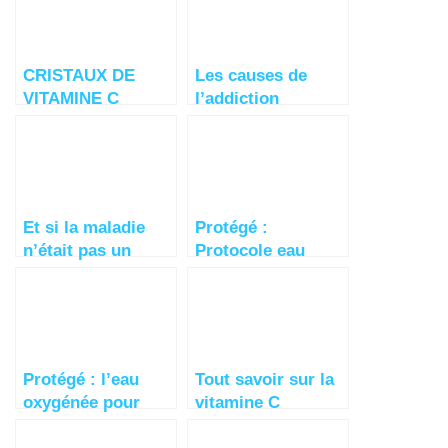
CRISTAUX DE
Les causes de
VITAMINE C
l’addiction
Et si la maladie
Protégé :
n’était pas un
Protocole eau
hasard ?
oxygénée pour les
maladies
suivantes
Protégé : l’eau
Tout savoir sur la
oxygénée pour
vitamine C
guérir ?