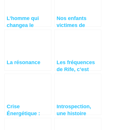
L’homme qui
Nos enfants
changea le
victimes de
paysage de la
l’autisme
France
La résonance
Les fréquences
de Rife, c’est
quoi ?
Crise
Introspection,
Énergétique :
une histoire
L’Innovation, la
étonnante.
Vraie Solution