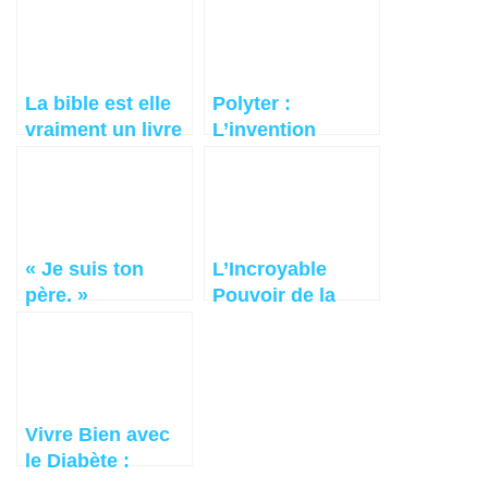
par l’état
maintenant.
psychique
La bible est elle
Polyter :
vraiment un livre
L’invention
religieux ?
révolutionnaire
pour reverdir les
déserts et
économiser l’eau
« Je suis ton
L’Incroyable
père. »
Pouvoir de la
Musique :
Bienfaits sur le
Cerveau, les
Émotions et la
Santé
Vivre Bien avec
le Diabète :
Guide Complet