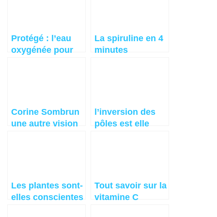
Protégé : l’eau
La spiruline en 4
oxygénée pour
minutes
guérir ?
Corine Sombrun
l’inversion des
une autre vision
pôles est elle
sur l’eau de mer
prévisible ?
– QUINTON
Les plantes sont-
Tout savoir sur la
elles conscientes
vitamine C
?