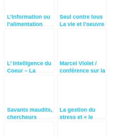
L’information ou
Seul contre tous
l’alimentation
La vie et l’oeuvre
pour la santé ?
du Docteur
Hamer
L’ Intelligence du
Marcel Violet /
Coeur – La
conférence sur la
télépathie
biodynamisation
intérieur
de l’eau.
Savants maudits,
La gestion du
chercheurs
stress et « le
exclus – Pierre
stress plaisir » ,
Lance
explication…