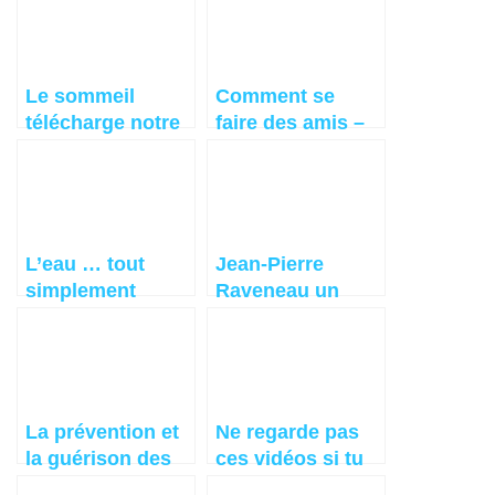
Le sommeil
Comment se
télécharge notre
faire des amis –
futur – Jean-
Dale Carnegie
Pierre Garnier
Malet
L’eau … tout
Jean-Pierre
simplement
Raveneau un
herboriste
condamné!
La prévention et
Ne regarde pas
la guérison des
ces vidéos si tu
maladies passent
n’as pas le temps