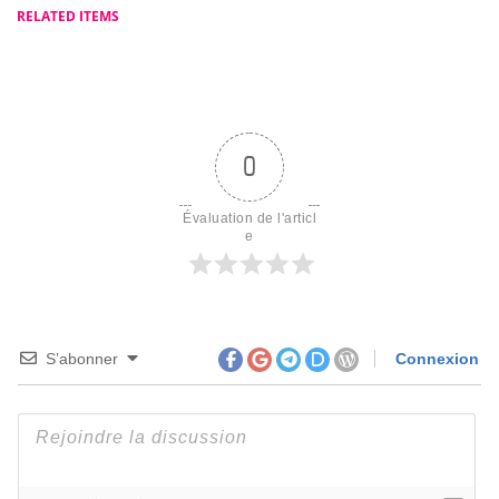
RELATED ITEMS
pour Prévenir et
Gérer les
Complications au
Quotidien
0
Évaluation de l'articl
e
S’abonner
Connexion