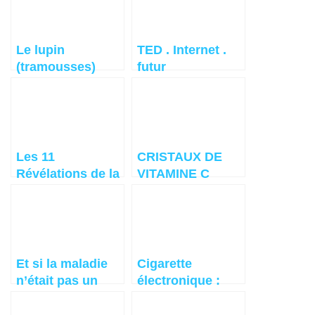
au-delà de la
Sobriété
Le lupin
TED . Internet .
(tramousses)
futur
Bienfaits et
Vertus
Les 11
CRISTAUX DE
Révélations de la
VITAMINE C
Prophétie des
Andes
Et si la maladie
Cigarette
n’était pas un
électronique :
hasard ?
faut-il s’en
méfier ?