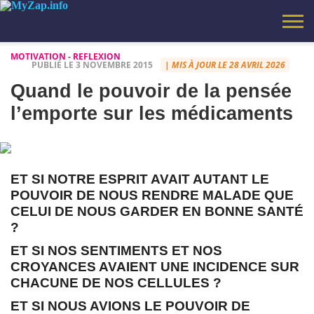
MOTIVATION - REFLEXION
PUBLIÉ LE 3 NOVEMBRE 2015
| MIS À JOUR LE 28 AVRIL 2026
SANTÉ
SCIENCE
BONS
MOTIVATION
INFORMATIQUE
HUMOUR
CITATION
VIDEOS
NON
LE COIN
LES IDÉES
VIRAL
VOYAGES
AJOUTEZ
MYZAP – TV
POLITIQUE DE
À
CHARTE
CALCULATEUR
PLANS
–
ET
CLASSÉ
MUSIQUE
LOUFOQUES
CE BLOG
BLOG – SANTÉ,
CONFIDENTIALITÉ
PROPOS
ÉDITORIALE
DE
Quand le pouvoir de la pensée
REFLEXION
TECHNOLOGIES
DE MARIO
AUX
INSPIRATION,
BIORYTHME
FAVORIS
CONSEILS
l’emporte sur les médicaments
AVEC LES
PRATIQUES,
TOUCHES
DÉCOUVERTES,
(CTRL+D)
ASTUCES.
ET SI NOTRE ESPRIT AVAIT AUTANT LE
POUVOIR DE NOUS RENDRE MALADE QUE
CELUI DE NOUS GARDER EN BONNE SANTÉ
?
ET SI NOS SENTIMENTS ET NOS
CROYANCES AVAIENT UNE INCIDENCE SUR
CHACUNE DE NOS CELLULES ?
ET SI NOUS AVIONS LE POUVOIR DE