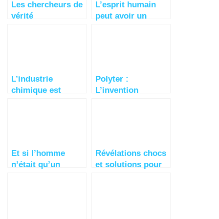
Les chercheurs de
L’esprit humain
vérité
peut avoir un
impact sur le
temps
L’industrie
Polyter :
chimique est
L’invention
devenue
révolutionnaire
incontrôlable
pour reverdir les
déserts et
économiser l’eau
Et si l’homme
Révélations chocs
n’était qu’un
et solutions pour
jardinier ayant
en finir avec la
perdu la mémoire
cruauté animale
?