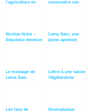
l’agriculture en
reconnaitre ces
élevage ? avec
leaders mondiaux
Allan Savory
?
Nicolas Hulot –
Leina Sato, une
Séquence émotion
jeune apnéiste
étonnante qui
communique avec
les cétacés
Le message de
Lettre à une nation
Leina Sato
Végétarienne
Les fans de
Nostradamus