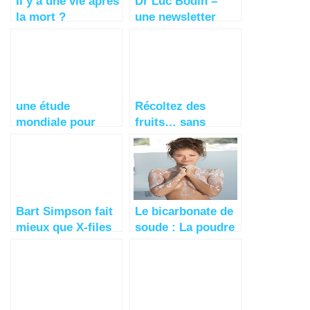
Il y a une vie après
Dr Luc Bodin –
la mort ?
une newsletter
inhabituelle
une étude
Récoltez des
mondiale pour
fruits… sans
comprendre le
terrain, ou sans
blocage des
travail
publicités
Bart Simpson fait
Le bicarbonate de
mieux que X-files
soude : La poudre
blanche
indispensable