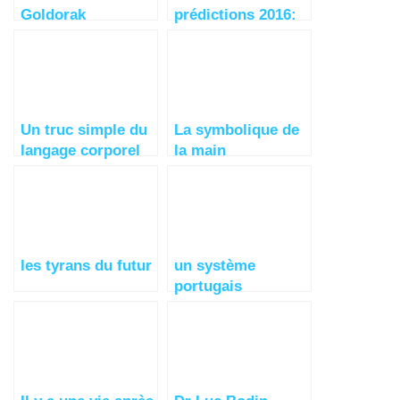
Goldorak
prédictions 2016:
apprécieront la
une grande guerre
métamorphose
et de la mort des
riches
Un truc simple du
La symbolique de
langage corporel
la main
pour faire parler
les gens
les tyrans du futur
un système
portugais
construit une
maison en 3 jours