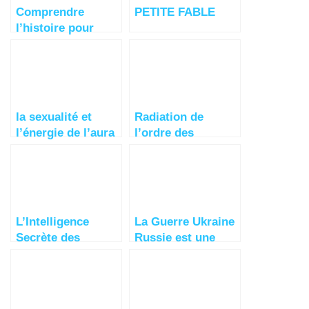
Comprendre
PETITE FABLE
l’histoire pour
anticiper = Liban
la sexualité et
Radiation de
l’énergie de l’aura
l’ordre des
médecins du Pr
Joyeux – Vidéo
Choquante!
L’Intelligence
La Guerre Ukraine
Secrète des
Russie est une
Arbres : Comment
guerre des Etats-
les Forêts
Unis contre l’
Communiquent
Europe