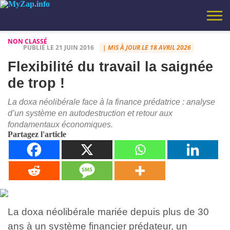
NON CLASSÉ
PUBLIÉ LE 21 JUIN 2016
| MIS À JOUR LE 18 AVRIL 2026
SANTÉ
SCIENCE
BONS
MOTIVATION
INFORMATIQUE
HUMOUR
CITATION
VIDEOS
NON
LE COIN
LES IDÉES
VIRAL
VOYAGES
AJOUTEZ
MYZAP – TV
POLITIQUE DE
À
CHARTE
CALCULATEUR
PLANS
–
ET
CLASSÉ
MUSIQUE
LOUFOQUES
CE BLOG
BLOG – SANTÉ,
CONFIDENTIALITÉ
PROPOS
ÉDITORIALE
DE
Flexibilité du travail la saignée
REFLEXION
TECHNOLOGIES
DE MARIO
AUX
INSPIRATION,
BIORYTHME
FAVORIS
CONSEILS
de trop !
AVEC LES
PRATIQUES,
TOUCHES
DÉCOUVERTES,
(CTRL+D)
ASTUCES.
La doxa néolibérale face à la finance prédatrice : analyse
d’un système en autodestruction et retour aux
fondamentaux économiques.
Partagez l'article
La doxa néolibérale mariée depuis plus de 30
ans à un système financier prédateur, un