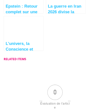
Epstein : Retour
La guerre en Iran
complet sur une
2026 divise la
affaire choquante
France sur son
avenir
L’univers, la
Conscience et
Nous
RELATED ITEMS
0
Évaluation de l'articl
e