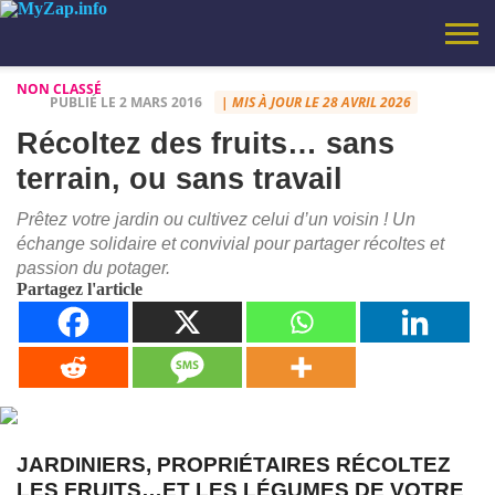
NON CLASSÉ
PUBLIÉ LE 2 MARS 2016
| MIS À JOUR LE 28 AVRIL 2026
SANTÉ
SCIENCE
BONS
MOTIVATION
INFORMATIQUE
HUMOUR
CITATION
VIDEOS
NON
LE COIN
LES IDÉES
VIRAL
VOYAGES
AJOUTEZ
MYZAP – TV
POLITIQUE DE
À
CHARTE
CALCULATEUR
PLANS
–
ET
CLASSÉ
MUSIQUE
LOUFOQUES
CE BLOG
BLOG – SANTÉ,
CONFIDENTIALITÉ
PROPOS
ÉDITORIALE
DE
Récoltez des fruits… sans
REFLEXION
TECHNOLOGIES
DE MARIO
AUX
INSPIRATION,
BIORYTHME
FAVORIS
CONSEILS
terrain, ou sans travail
AVEC LES
PRATIQUES,
TOUCHES
DÉCOUVERTES,
(CTRL+D)
ASTUCES.
Prêtez votre jardin ou cultivez celui d’un voisin ! Un
échange solidaire et convivial pour partager récoltes et
passion du potager.
Partagez l'article
JARDINIERS, PROPRIÉTAIRES RÉCOLTEZ
LES FRUITS…ET LES LÉGUMES DE VOTRE