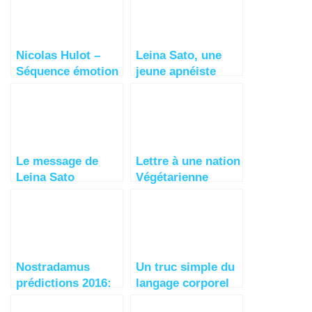
Nicolas Hulot –
Leina Sato, une
Séquence émotion
jeune apnéiste
étonnante qui
communique avec
les cétacés
Le message de
Lettre à une nation
Leina Sato
Végétarienne
Nostradamus
Un truc simple du
prédictions 2016:
langage corporel
une grande guerre
pour faire parler