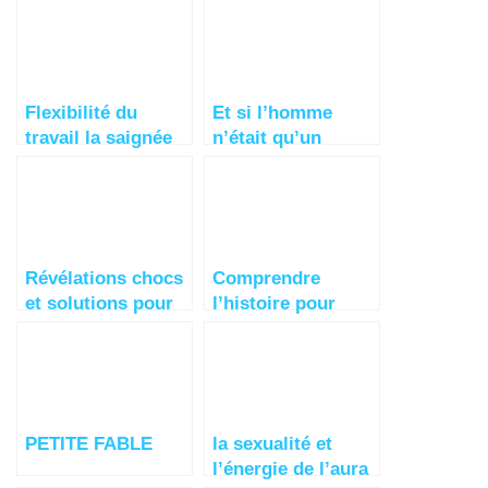
incontrôlable
pour reverdir les
déserts et
économiser l’eau
Flexibilité du
Et si l’homme
travail la saignée
n’était qu’un
de trop !
jardinier ayant
perdu la mémoire
?
Révélations chocs
Comprendre
et solutions pour
l’histoire pour
en finir avec la
anticiper = Liban
cruauté animale
PETITE FABLE
la sexualité et
l’énergie de l’aura