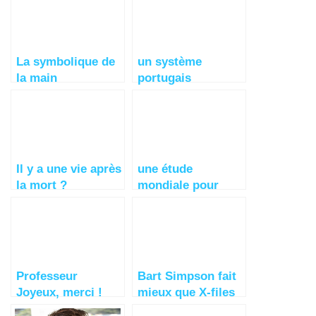
et de la mort des
les gens
riches
La symbolique de
un système
la main
portugais
construit une
maison en 3 jours
Il y a une vie après
une étude
la mort ?
mondiale pour
comprendre le
blocage des
publicités
Professeur
Bart Simpson fait
Joyeux, merci !
mieux que X-files