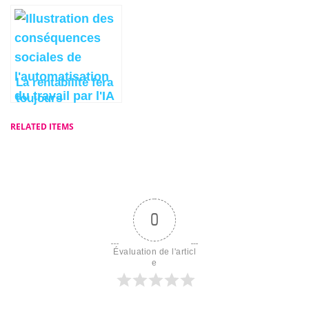
France sur son
Nous
avenir
La rentabilité fera
toujours
triompher l’IA sur
RELATED ITEMS
l’humain
0
Évaluation de l'articl
e