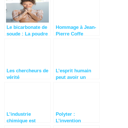
Le bicarbonate de
Hommage à Jean-
soude : La poudre
Pierre Coffe
blanche
indispensable
Les chercheurs de
L’esprit humain
vérité
peut avoir un
impact sur le
temps
L’industrie
Polyter :
chimique est
L’invention
devenue
révolutionnaire