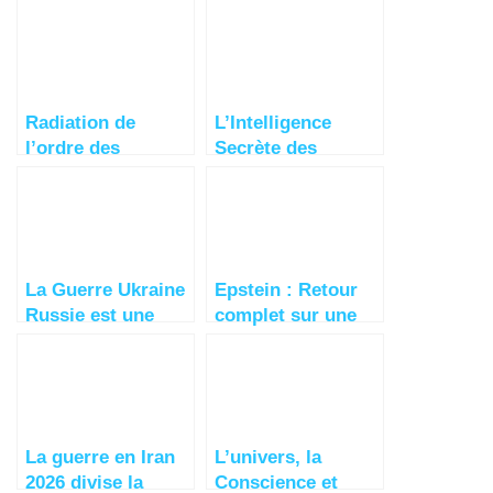
Radiation de
L’Intelligence
l’ordre des
Secrète des
médecins du Pr
Arbres : Comment
Joyeux – Vidéo
les Forêts
Choquante!
Communiquent
La Guerre Ukraine
Epstein : Retour
Russie est une
complet sur une
guerre des Etats-
affaire choquante
Unis contre l’
Europe
La guerre en Iran
L’univers, la
2026 divise la
Conscience et