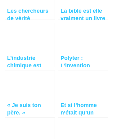
Les chercheurs
La bible est elle
de vérité
vraiment un livre
religieux ?
L’industrie
Polyter :
chimique est
L’invention
devenue
révolutionnaire
incontrôlable
pour reverdir les
déserts et
économiser l’eau
« Je suis ton
Et si l’homme
père. »
n’était qu’un
jardinier ayant
perdu la mémoire
?