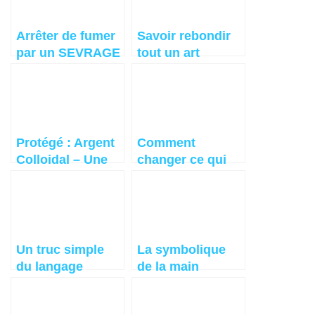
Arrêter de fumer
Savoir rebondir
par un SEVRAGE
tout un art
DES ADDITIFS
Protégé : Argent
Comment
Colloidal – Une
changer ce qui
Arme Secrete
ne va pas ?
Contre La
Maladie
Un truc simple
La symbolique
du langage
de la main
corporel pour
faire parler les