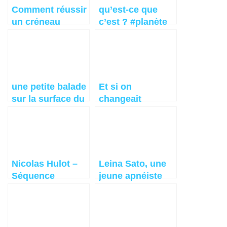
Comment réussir
qu’est-ce que
un créneau
c’est ? #planète
facilement
X? #Nibiru? reflet
?
une petite balade
Et si on
sur la surface du
changeait
Soleil ?
l’agriculture en
élevage ? avec
Allan Savory
Nicolas Hulot –
Leina Sato, une
Séquence
jeune apnéiste
émotion
étonnante qui
communique
avec les cétacés