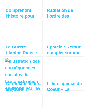
Comprendre
Radiation de
l’histoire pour
l’ordre des
anticiper = Liban
médecins du Pr
Joyeux – Vidéo
Choquante!
La Guerre
Epstein : Retour
Ukraine Russie
complet sur une
est une guerre
affaire choquante
des Etats-Unis
contre l’ Europe
La rentabilité fera
L’ Intelligence du
toujours
Coeur – La
triompher l’IA sur
télépathie
l’humain
intérieur