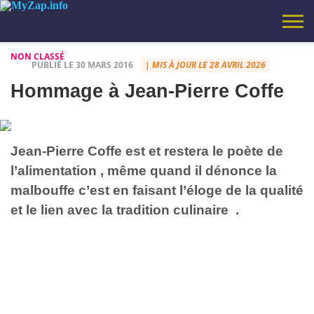
NON CLASSÉ
PUBLIÉ LE 30 MARS 2016
| MIS À JOUR LE 28 AVRIL 2026
SANTÉ
SCIENCE
BONS
MOTIVATION
INFORMATIQUE
HUMOUR
CITATION
VIDEOS
NON
LE COIN
LES IDÉES
VIRAL
VOYAGES
AJOUTEZ
MYZAP – TV
POLITIQUE DE
À
CHARTE
CALCULATEUR
PLANS
–
ET
CLASSÉ
MUSIQUE
LOUFOQUES
CE BLOG
BLOG – SANTÉ,
CONFIDENTIALITÉ
PROPOS
ÉDITORIALE
DE
Hommage à Jean-Pierre Coffe
REFLEXION
TECHNOLOGIES
DE MARIO
AUX
INSPIRATION,
BIORYTHME
FAVORIS
CONSEILS
AVEC LES
PRATIQUES,
TOUCHES
DÉCOUVERTES,
(CTRL+D)
ASTUCES.
Jean-Pierre Coffe est et restera le poète de
l’alimentation , même quand il dénonce la
malbouffe c’est en faisant l’éloge de la qualité
et le lien avec la tradition culinaire .