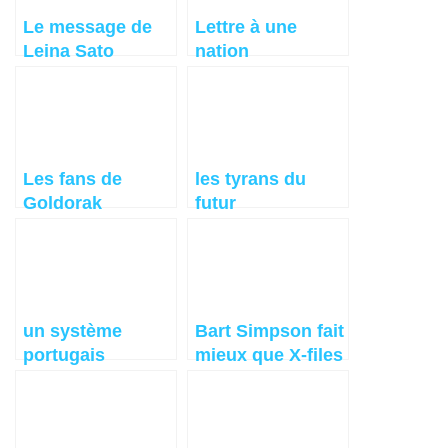
Le message de
Lettre à une
Leina Sato
nation
Végétarienne
Les fans de
les tyrans du
Goldorak
futur
apprécieront la
métamorphose
un système
Bart Simpson fait
portugais
mieux que X-files
construit une
maison en 3
jours