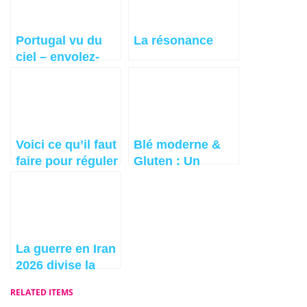
gens
Portugal vu du
La résonance
ciel – envolez-
vous
Voici ce qu’il faut
Blé moderne &
faire pour réguler
Gluten : Un
le transit
boulanger bio
intestinal
révèle pourquoi
ils sont devenus
toxiques
La guerre en Iran
2026 divise la
France sur son
RELATED ITEMS
avenir